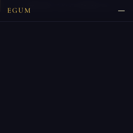
×
You are on
egum.co.dk
— EGUM’s official
Denmark
endpoint.
EGUM