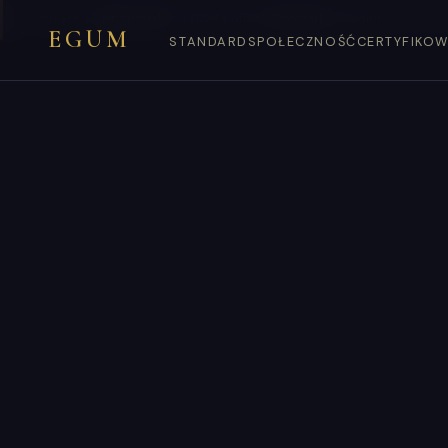
You are on
egum.co.dk
— EGUM’s official
Denmark
endpoint.
EGUM
STANDARD
SPOŁECZNOŚĆ
CERTYFIKOW