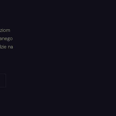
oziom
wanego
zie na