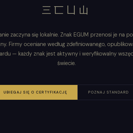
三匸凵山
anie zaczyna się lokalnie. Znak EGUM przenosi je na p
lny. Firmy oceniane według zdefiniowanego, opubliko
ardu — każdy znak jest aktywny i weryfikowalny wszęd
świecie.
UBIEGAJ SIĘ O CERTYFIKACJĘ
POZNAJ STANDARD