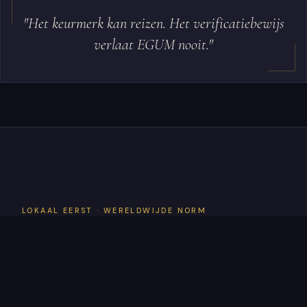
"Het keurmerk kan reizen. Het verificatiebewijs
verlaat EGUM nooit."
LOKAAL EERST · WERELDWIJDE NORM
Uw gemeenschap
informeert de norm.
EGUM certificeert deze.