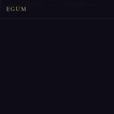
×
You are on
egum.co.dk
— EGUM’s official
Denmark
endpoint.
EGUM